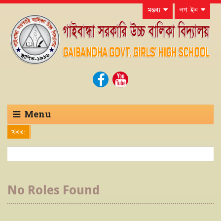
মন্তব্য
লগ ইন
Menu
খবর:
No Roles Found