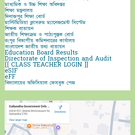
মাধ্যমিক ও উচ্চ শিক্ষা অধিদপ্তর
শিক্ষা মন্ত্রনালয়
দিনাজপুর শিক্ষা বোর্ড
মাল্টিমিডিয়া ক্লাসরুম ম্যানেজমেন্ট সিস্টেম
শিক্ষক বাতায়ন
জাতীয় শিক্ষাক্রম ও পাঠ্যপুস্তক বোর্ড
রংপুর বিভাগীয় কমিশনারের কার্যালয়
বাংলাদেশ জাতীয় তথ্য বাতায়ন
Education Board Results
Directorate of Inspection and Audit
[[ CLASS TEACHER LOGIN ]]
eSIF
eFF
বিদ্যালয়ের অফিসিয়াল ফেসবুক পেজ