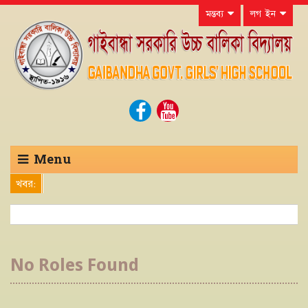
মন্তব্য
লগ ইন
Menu
খবর:
No Roles Found